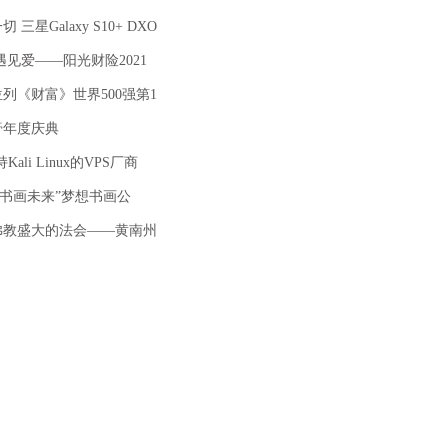
三星Galaxy S10+ DXO
遇见爱——阳光财险2021
列《财富》世界500强第1
膏年度庆典
ali Linux的VPS厂商
 书画未来”梦想书画公
佛教盛大的法会——黄南州