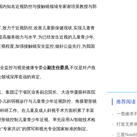
际与国内知名近视防控与接触镜领域专家谢培英教授与郭
,致力于近视防控,改善儿童眼保健现状,实现儿童青
提高服务能力与水平,为已经发生近视的儿童青少年,
视程度;加强接触镜安全监控;做好公益先行,为我国
全监控与视觉健康专委会
副主任委员
,不仅是对卢燕
光领域深厚造诣的肯定。
监、集团辽宁省区业务副总院长、大连华厦眼科医院
事小儿斜弱视诊疗与儿童青少年近视防控、角膜塑形镜
推荐阅读
科研工作。在儿童及成人斜视手术方面积累了丰富
一票难求不
塑形镜控制儿童青少年近视、率先应用Ai智能技术检
打造无界潮
业“专家共识”的撰写和视光专业国家标准的制定。
三星Not