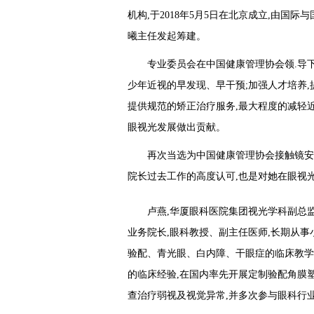
机构,于2018年5月5日在北京成立,由国
曦主任发起筹建。
专业委员会在中国健康管理协会领.导下
少年近视的早发现、早干预;加强人才培养,
提供规范的矫正治疗服务,最大程度的减轻近
眼视光发展做出贡献。
再次当选为中国健康管理协会接触镜安
院长过去工作的高度认可,也是对她在眼视
卢燕,华厦眼科医院集团视光学科副总
业务院长,眼科教授、副主任医师,长期从
验配、青光眼、白内障、干眼症的临床教学
的临床经验,在国内率先开展定制验配角膜
查治疗弱视及视觉异常,并多次参与眼科行