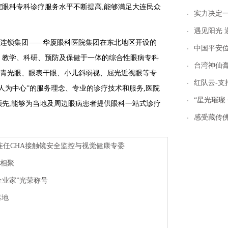
院眼科专科诊疗服务水平不断提高,能够满足大连民众
实力决定一切 
遇见阳光 
连锁集团——华厦眼科医院集团在东北地区开设的
中国平安位
、教学、科研、预防及保健于一体的综合性眼病专科
台湾神仙
青光眼、眼表干眼、小儿斜弱视、屈光近视眼等专
红队云-支持K
人为中心”的服务理念、专业的诊疗技术和服务,医院
“星光璀璨
领先,能够为当地及周边眼病患者提供眼科一站式诊疗
感受藏传
连任CHA接触镜安全监控与视觉健康专委
禧相聚
秀企业家”光荣称号
落地